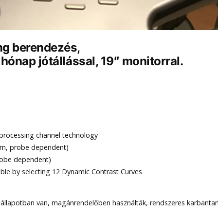
ng berendezés,
hónap jótállással, 19″ monitorral.
processing channel technology
om, probe dependent)
robe dependent)
le by selecting 12 Dynamic Contrast Curves
ai állapotban van, magánrendelőben használták, rendszeres karbantar