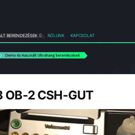
LT BERENDEZÉSEK
RÓLUNK
KAPCSOLAT
Demo és Használt Ultrahang berendezések
8 OB-2 CSH-GUT