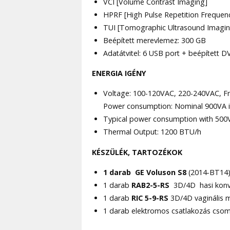
VCI [Volume Contrast Imaging]
HPRF [High Pulse Repetition Frequen
TUI [Tomographic Ultrasound Imagin
Beépített merevlemez: 300 GB
Adatátvitel: 6 USB port + beépített
ENERGIA IGÉNY
Voltage: 100-120VAC, 220-240VAC, Fr
Power consumption: Nominal 900VA in
Typical power consumption with 500V
Thermal Output: 1200 BTU/h
KÉSZÜLÉK, TARTOZÉKOK
1 darab GE Voluson S8
(2014-BT14)
1 darab
RAB2-5-RS
3D/4D hasi konv
1 darab
RIC 5-9-RS
3D/4D vaginális 
1 darab elektromos csatlakozás csom