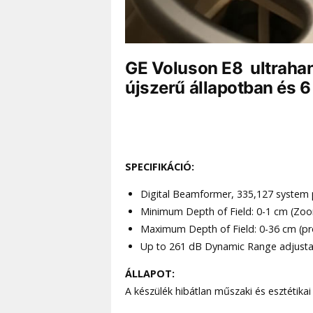
GE Voluson E8 ultraha
újszerű állapotban és 6 
SPECIFIKÁCIÓ:
Digital Beamformer, 335,127 system 
Minimum Depth of Field: 0-1 cm (Zo
Maximum Depth of Field: 0-36 cm (p
Up to 261 dB Dynamic Range adjustab
ÁLLAPOT:
A készülék hibátlan műszaki és esztétik