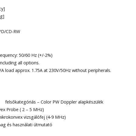
cy]
g]
 DVD/CD-RW
equency: 50/60 Hz (+/-2%)
cluding all options.
A load approx. 1.75A at 230V/50Hz without peripherals.
 felsőkategóriás – Color PW Doppler alapkészülék
ex Probe ( 2 – 5 MHz)
mikrokonvex vizsgálófej (4-9 MHz)
ag és használati útmutató