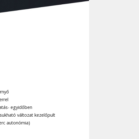
ernyő
errel
tatás- egyidőben
sukható változat kezelőpult
perc autonómia)