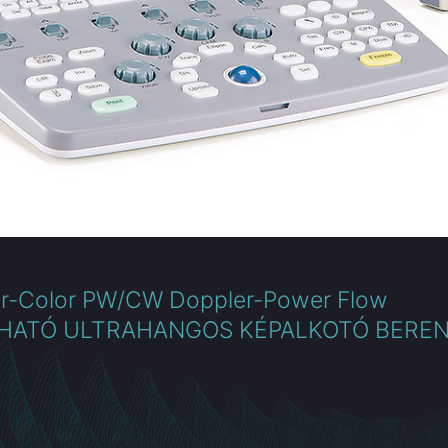
or-Color PW/CW Doppler-Power Flow
HATÓ ULTRAHANGOS KÉPALKOTÓ BERE