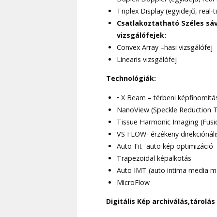
Triplex Display (egyidejű, real
Csatlakoztatható Széles sá
vizsgálófejek:
Convex Array –hasi vizsgálófej
Linearis vizsgálófej
Technológiák:
• X Beam – térbeni képfinomítá
NanoView (Speckle Reduction 
Tissue Harmonic Imaging (Fusi
VS FLOW- érzékeny direkciónáli
Auto-Fit- auto kép optimizáció
Trapezoidal képalkotás
Auto IMT (auto intima media m
MicroFlow
Digitális Kép archiválás,tárolás