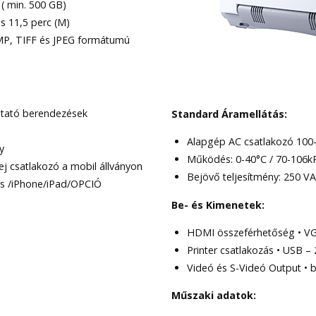
( min. 500 GB)
s 11,5 perc (M)
MP, TIFF és JPEG formátumú
tató berendezések
Standard Áramellátás:
Alapgép AC csatlakozó 10
y
Működés: 0-40°C / 70-106k
ej csatlakozó a mobil állványon
Bejövő teljesítmény: 250 V
ás /iPhone/iPad/OPCIÓ
Be- és Kimenetek:
HDMI összeférhetőség • VG
Printer csatlakozás • USB –
Videó és S-Videó Output • b
Műszaki adatok: