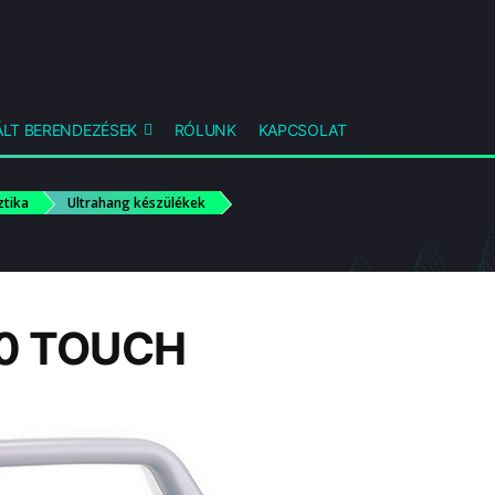
LT BERENDEZÉSEK
RÓLUNK
KAPCSOLAT
ztika
Ultrahang készülékek
0 TOUCH