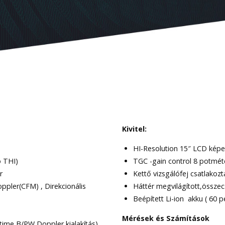
Kivitel:
HI-Resolution 15″ LCD kép
o THI)
TGC -gain control 8 potmét
r
Kettő vizsgálófej csatlakoz
ppler(CFM) , Direkcionális
Háttér megvilágított,összec
Beépített Li-ion akku ( 60 
Mérések és Számítások
-time B/PW Doppler kialakítás)