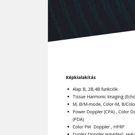
Képkialakítás
Alap B, 2B,4B funkciók
Tissue Harmonic Imaging (Ech
M, B/M-mode, Color-M, B/Colo
Power Doppler (CPA) , Color Do
(PDA)
Color PW Doppler , HPRF
Duplex Doppler (egyidejű, real