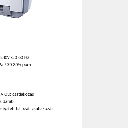
0-240V /50-60 Hz
Pa / 30-80% pára
A
A Out csatlakozás
 2 darab
eépített hálózati csatlakozás