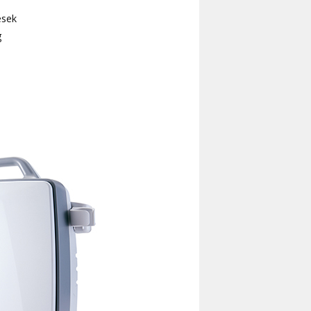
rések
g