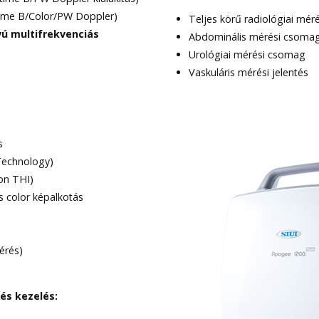
-time B/Color/PW Doppler)
Teljes körű radiológiai mé
vú multifrekvenciás
Abdominális mérési csoma
Urológiai mérési csomag
Vaskuláris mérési jelentés
s
Technology)
on THI)
s color képalkotás
érés)
 és kezelés: